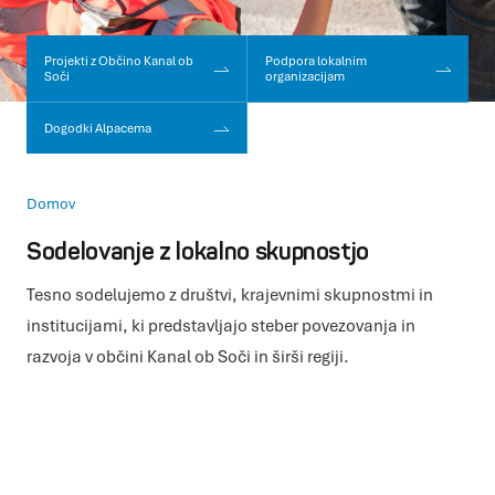
Projekti z Občino Kanal ob
Podpora lokalnim
Soči
organizacijam
Dogodki Alpacema
Domov
Sodelovanje z lokalno skupnostjo
Tesno sodelujemo z društvi, krajevnimi skupnostmi in
institucijami, ki predstavljajo steber povezovanja in
razvoja v občini Kanal ob Soči in širši regiji.