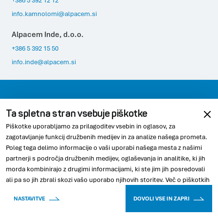
info.kamnolomi@alpacem.si
Alpacem Inde, d.o.o.
+386 5 392 15 50
info.inde@alpacem.si
Kontaktirajte nas
Varovanje podatkov
Ta spletna stran vsebuje piškotke
Pravno obvestilo
Skladnost
Piškotke uporabljamo za prilagoditev vsebin in oglasov, za
zagotavljanje funkcij družbenih medijev in za analize našega prometa.
Poleg tega delimo informacije o vaši uporabi našega mesta z našimi
partnerji s področja družbenih medijev, oglaševanja in analitike, ki jih
@2026 Alpacem, podjetje znotraj skupine Wietersdorfer
morda kombinirajo z drugimi informacijami, ki ste jim jih posredovali
ali pa so jih zbrali skozi vašo uporabo njihovih storitev.
Več o piškotkih
NASTAVITVE
DOVOLI VSE IN ZAPRI