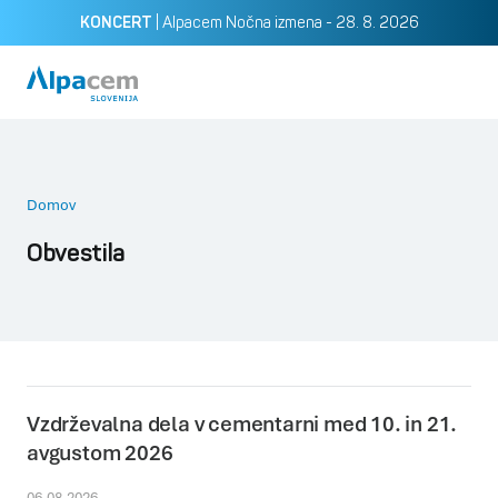
|
Alpacem Nočna izmena - 28. 8. 2026
KONCERT
Pošlji
Domov
Obvestila
Vzdrževalna dela v cementarni med 10. in 21.
avgustom 2026
06.08.2026