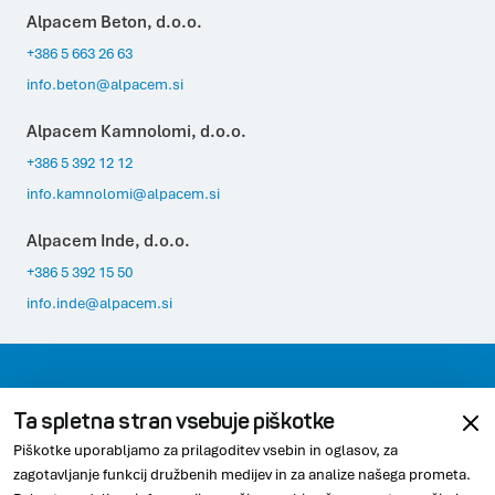
Alpacem Beton, d.o.o.
+386 5 663 26 63
info.beton@alpacem.si
Alpacem Kamnolomi, d.o.o.
+386 5 392 12 12
info.kamnolomi@alpacem.si
Alpacem Inde, d.o.o.
+386 5 392 15 50
info.inde@alpacem.si
Kontaktirajte nas
Varovanje podatkov
Ta spletna stran vsebuje piškotke
Pravno obvestilo
Skladnost
Piškotke uporabljamo za prilagoditev vsebin in oglasov, za
zagotavljanje funkcij družbenih medijev in za analize našega prometa.