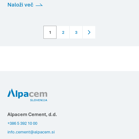
Naloži več
1
2
3
Alpacem Cement, d.d.
+386 5 392 10 00
info.cement@alpacem.si