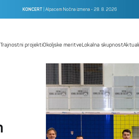
|
Alpacem Nočna izmena - 28. 8. 2026
KONCERT
Trajnostni projekti
Okoljske meritve
Lokalna skupnost
Aktua
m