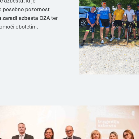
 azbesta, ki je
S temi piškotki štejemo obiske in izvor prometa, da lahko merimo in izboljšamo učinkovitost delovanja našega
to posebno pozornost
spletnega mesta. Z njimi prepoznamo, katera mesta so najbolj in najmanj priljubljena, in opazujemo, kako se
obiskovalci pomikajo po spletnem mestu. Podatki, ki jih piškotki zbirajo, so združeni in anonimni. Če uporabo teh
piškotkov zavrnete, ne bomo vedeli, kdaj ste obiskali naše spletno mesto.
h zaradi azbesta OZA
ter
Te piškotke nastavijo naši oglaševalski partnerji. Partnerska oglaševalska podjetja jih lahko uporabljajo za izdelavo
profila vaših interesov, ki ga nato uporabijo za prikazovanje ustreznih oglasov na drugih spletnih mestih. Pri delu
pomoči obolelim.
uporabljajo edinstveno prepoznavanje vašega brskalnika in naprave. Če zavrnete uporabo teh piškotkov, ne boste
deležni našega ciljnega spletnega oglaševanja.
POTRDI MOJE IZBIRE
DOVOLI VSE