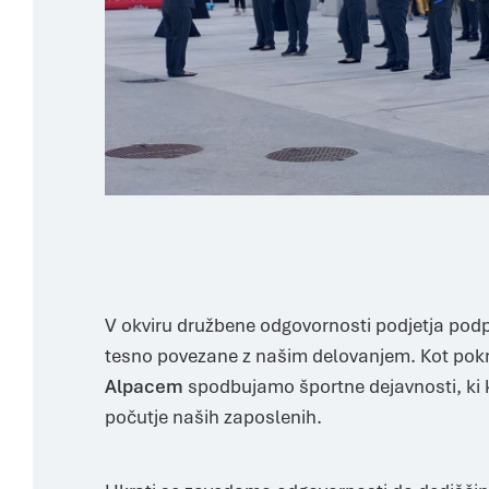
V okviru družbene odgovornosti podjetja podpi
tesno povezane z našim delovanjem. Kot pokr
Alpacem
spodbujamo športne dejavnosti, ki k
počutje naših zaposlenih.