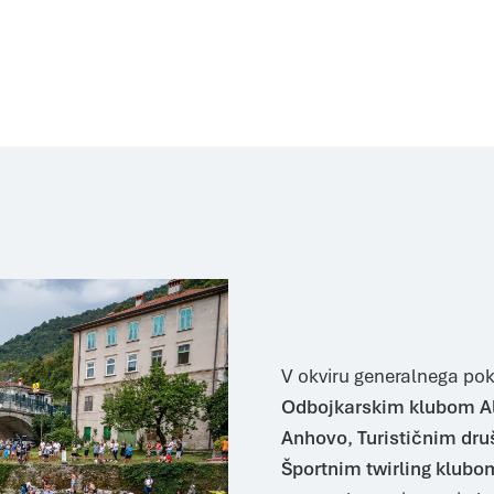
V okviru generalnega pok
Odbojkarskim klubom A
Anhovo
,
Turističnim dr
Športnim twirling klub