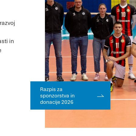
razvoj
sti in
e
Razpis za
sponzorstva in
donacije 2026