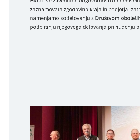
Hkrati se zavedamo odgovornosti do dediščine
zaznamovala zgodovino kraja in podjetja, za
namenjamo sodelovanju z
Društvom oboleli
podpiranju njegovega delovanja pri nudenju 