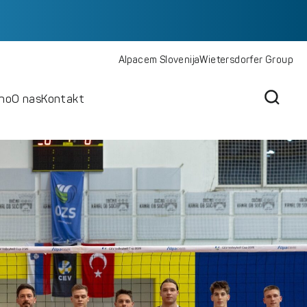
Alpacem Slovenija
Wietersdorfer Group
lno
O nas
Kontakt
Pošlji