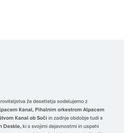
roviteljstva že desetletja sodelujemo z
lpacem Kanal
,
Pihalnim orkestrom Alpacem
uštvom Kanal ob Soči
in zadnje obdobje tudi s
om Deskle,
ki s svojimi dejavnostmi in uspehi