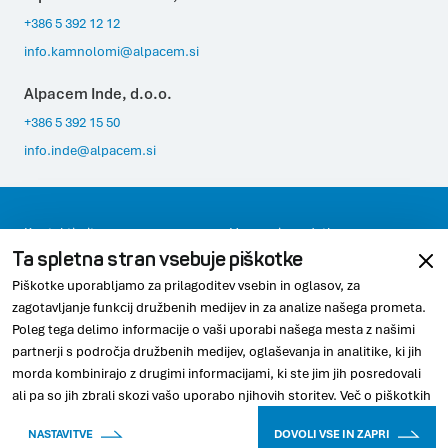
POTRDI MOJE IZBIRE
DOVOLI VSE
+386 5 392 12 12
info.kamnolomi@alpacem.si
Alpacem Inde, d.o.o.
+386 5 392 15 50
info.inde@alpacem.si
Kontaktirajte nas
Varovanje podatkov
Ta spletna stran vsebuje piškotke
Pravno obvestilo
Skladnost
Piškotke uporabljamo za prilagoditev vsebin in oglasov, za
zagotavljanje funkcij družbenih medijev in za analize našega prometa.
Poleg tega delimo informacije o vaši uporabi našega mesta z našimi
partnerji s področja družbenih medijev, oglaševanja in analitike, ki jih
@2026 Alpacem, podjetje znotraj skupine Wietersdorfer
morda kombinirajo z drugimi informacijami, ki ste jim jih posredovali
ali pa so jih zbrali skozi vašo uporabo njihovih storitev.
Več o piškotkih
NASTAVITVE
DOVOLI VSE IN ZAPRI