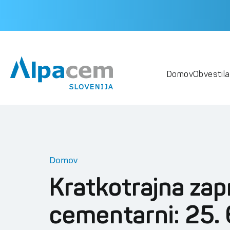
Domov
Obvestila
Domov
Kratkotrajna zap
cementarni: 25.