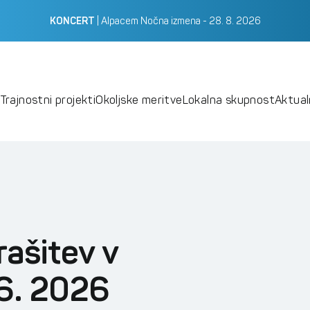
|
Alpacem Nočna izmena - 28. 8. 2026
KONCERT
Trajnostni projekti
Okoljske meritve
Lokalna skupnost
Aktua
rašitev v
 6. 2026