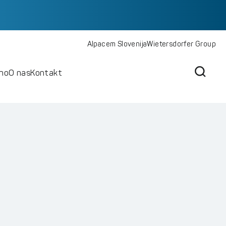
Alpacem Slovenija
Wietersdorfer Group
lno
O nas
Kontakt
Pošlji