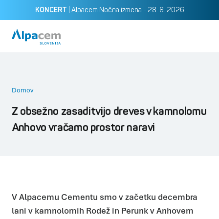
|
Alpacem Nočna izmena - 28. 8. 2026
KONCERT
Pošlji
Domov
Z obsežno zasaditvijo dreves v kamnolomu
Anhovo vračamo prostor naravi
V Alpacemu Cementu smo v začetku decembra
lani v kamnolomih Rodež in Perunk v Anhovem