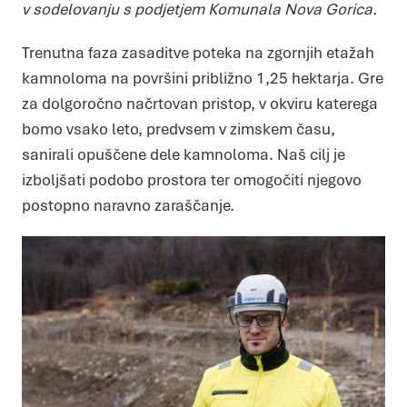
v sodelovanju s podjetjem Komunala Nova Gorica.
Trenutna faza zasaditve poteka na zgornjih etažah
kamnoloma na površini približno 1,25 hektarja. Gre
za dolgoročno načrtovan pristop, v okviru katerega
bomo vsako leto, predvsem v zimskem času,
sanirali opuščene dele kamnoloma. Naš cilj je
izboljšati podobo prostora ter omogočiti njegovo
postopno naravno zaraščanje.
Nastavitve piškotkov
Vaša zasebnost
Ko obiščete katero koli spletno mesto, mesto lahko shrani
ali pridobi informacije iz vašega brskalnika, večinoma v obliki
piškotkov. Te informacije se lahko navezujejo na vas, vaše
nastavitve, vašo napravo ali pa skrbijo, da vaše spletno
mesto deluje v skladu z vašimi pričakovanji. Te informacije
običajno ne razkrivajo neposredno vaše identitete, vendar